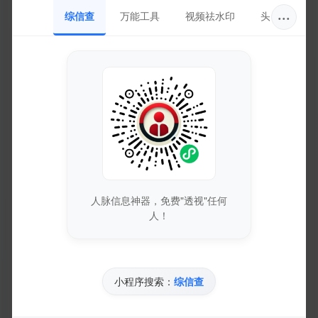
···
综信查
万能工具
视频祛水印
头像圈
站点域名
app.cctv.cn
收录日期
2025-06-21
DNS服务
ns4.cctv.com.cn
持有邮箱
domainadmin@cctv.com
人脉信息神器，免费"透视"任何
人！
持有名称
中央广播电视总台
域名注册
小程序搜索：
综信查
北京国科云计算技术有限公司（原北京中科三方网络技术
有限公司）