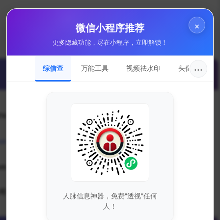
×
微信小程序推荐
更多隐藏功能，尽在小程序，立即解锁！
···
综信查
万能工具
视频祛水印
头像圈
所属分类
辅导工具
74
收录日期
cn
2025-08-09
持有邮箱
om
domainmaster@360.cn
司
域名注册
厦门易名科技股份有限公司
人脉信息神器，免费"透视"任何
人！