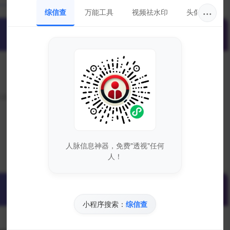
···
综信查
万能工具
视频祛水印
头像圈
182
月点击
累计点击
人脉信息神器，免费"透视"任何
人！
小程序搜索：
综信查