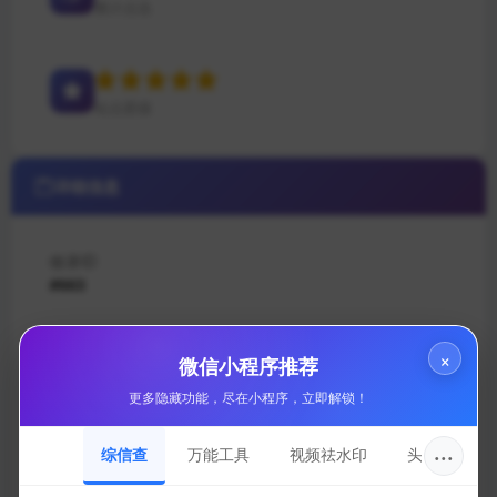
累计点击
站点星级
详细信息
收录ID
#663
所属分类
×
微信小程序推荐
资源博客
更多隐藏功能，尽在小程序，立即解锁！
站点域名
www.iplaysoft.com
···
综信查
万能工具
视频祛水印
头像圈