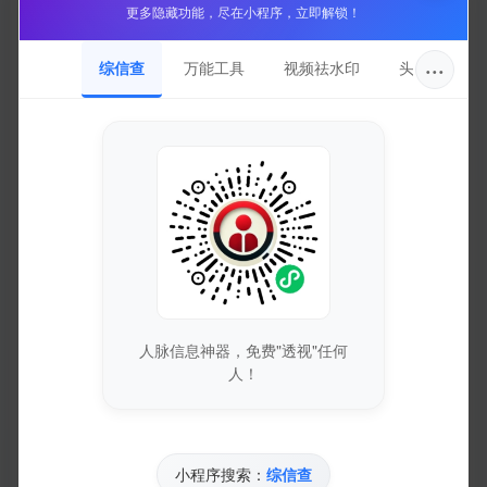
#725
更多隐藏功能，尽在小程序，立即解锁！
···
所属分类
综信查
万能工具
视频祛水印
头像圈
生活日用
站点域名
www.peixun8.cc
收录日期
2025-01-02
DNS服务
ns1.22.cn
人脉信息神器，免费"透视"任何
人！
持有邮箱
隐私保护
持有名称
小程序搜索：
综信查
隐私保护